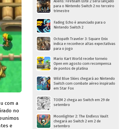
Aliens: Fireteam Elite 2 será lançado
para o Nintendo Switch 2 no terceiro
trimestre
Fading Echo é anunciado para o
Nintendo Switch 2
Octopath Traveler 3: Square Enix
indica e reconhece altas expectativas
para o jogo
Mario Kart World recebe torneio
Open em agosto com recompensa
de pontos de platina
Wild Blue Skies chegará ao Nintendo
Switch com combate aéreo inspirado
em Star Fox
TOEM 2 chega ao Switch em 29 de
ou com a
setembro
pirado no
Moonlighter 2: The Endless Vault
reunimos
chegará ao Switch 2 em 2 de
ntes e
setembro