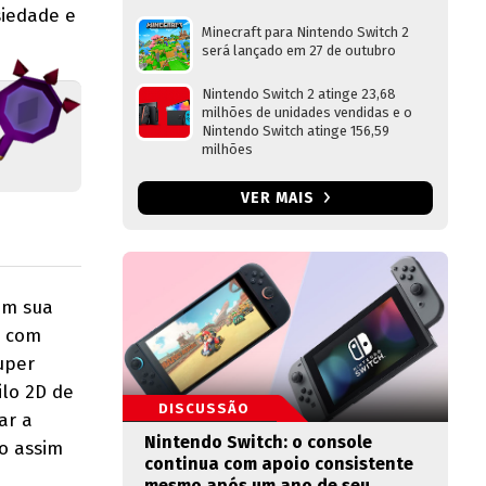
siedade e
Minecraft para Nintendo Switch 2
será lançado em 27 de outubro
Nintendo Switch 2 atinge 23,68
milhões de unidades vendidas e o
Nintendo Switch atinge 156,59
milhões
VER MAIS
em sua
a com
uper
ilo 2D de
DISCUSSÃO
ar a
Nintendo Switch: o console
o assim
continua com apoio consistente
mesmo após um ano de seu