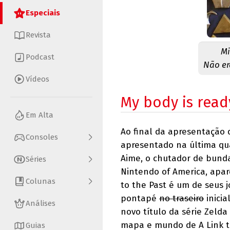
Especiais
Revista
Mi
Podcast
Não er
Vídeos
My body is read
Em Alta
Ao final da apresentação 
Consoles
apresentado na última quar
Aime, o chutador de bund
Séries
Nintendo of America, apar
Colunas
to the Past é um de seus jo
pontapé
no traseiro
inicia
Análises
novo título da série Zeld
mapa e mundo de A Link to
Guias