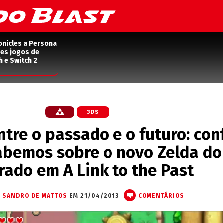
onicles a Persona
res jogos de
h e Switch 2
3DS
tre o passado e o futuro: conf
abemos sobre o novo Zelda do
rado em A Link to the Past
X SANDRO DE MATTOS
EM 21/04/2013
COMENTÁRIOS