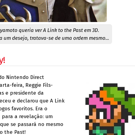
yamoto queria ver A Link to the Past em 3D.
a um desejo, tratava-se de uma ordem mesmo...
y!
do Nintendo Direct
ta-feira, Reggie Fils-
as e presidente da
eceu e declarou que A Link
gos favoritos. Era o
l para a revelação: um
a que se passará no mesmo
 the Past!