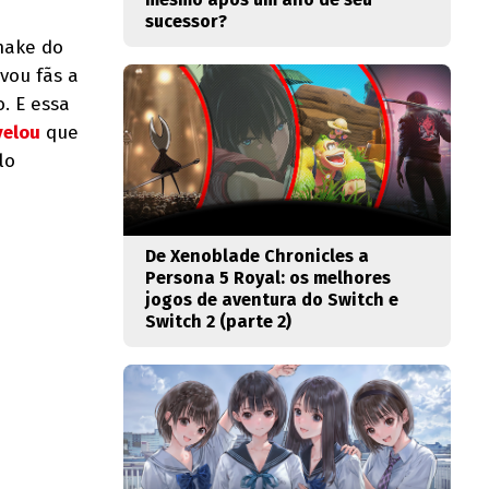
sucessor?
emake do
evou fãs a
. E essa
velou
que
lo
De Xenoblade Chronicles a
Persona 5 Royal: os melhores
jogos de aventura do Switch e
Switch 2 (parte 2)