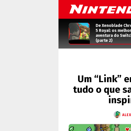
De Xenoblade Chr
5 Royal: os melho
aventura do Switc
(parte 2)
Um “Link” en
tudo o que s
inspi
ALE