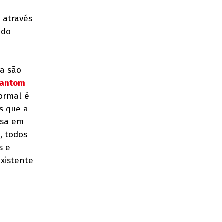
 através
 do
da são
antom
normal é
s que a
esa em
, todos
s e
xistente