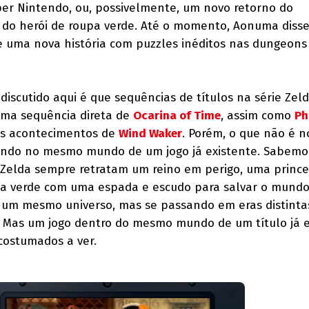
per Nintendo, ou, possivelmente, um novo retorno do
a do herói de roupa verde. Até o momento, Aonuma disse
de uma nova história com puzzles inéditos nas dungeons
iscutido aqui é que sequências de títulos na série Zel
uma sequência direta de
Ocarina of Time
, assim como
Ph
os acontecimentos de
Wind Waker
. Porém, o que não é 
ando no mesmo mundo de um jogo já existente. Sabemo
e Zelda sempre retratam um reino em perigo, uma princ
pa verde com uma espada e escudo para salvar o mundo
um mesmo universo, mas se passando em eras distinta
. Mas um jogo dentro do mesmo mundo de um título já e
costumados a ver.