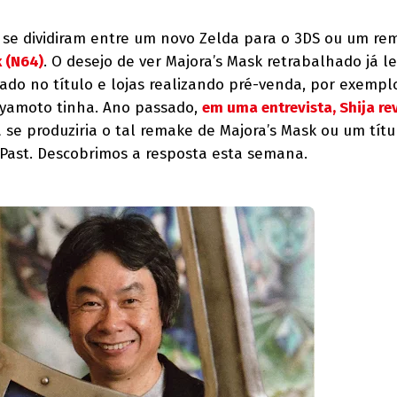
ie se dividiram entre um novo Zelda para o 3DS ou um r
 (N64)
. O desejo de ver Majora’s Mask retrabalhado já l
ado no título e lojas realizando pré-venda, por exemplo
iyamoto tinha. Ano passado,
em uma entrevista, Shija re
 se produziria o tal remake de Majora’s Mask ou um títu
Past. Descobrimos a resposta esta semana.