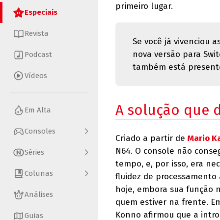
primeiro lugar.
Especiais
Revista
Se você já vivenciou 
nova versão para Swi
Podcast
também está presente
Vídeos
A solução que 
Em Alta
Consoles
Criado a partir de
Mario K
N64. O console não conse
Séries
tempo, e, por isso, era ne
Colunas
fluidez de processamento a
hoje, embora sua função n
Análises
quem estiver na frente. E
Konno afirmou que a intro
Guias