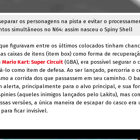
eparar os personagens na pista e evitar o processame
tos simultâneos no N64: assim nasceu o Spiny Shell
que figuravam entre os últimos colocados tinham chan
las caixas de itens (item box) como forma de recuperaçã
m
Mario Kart: Super Circuit
(GBA), era possível segurar o 
sá-lo como item de defesa. Ao ser lançado, percorria o 
esmo a corrida dos que passassem em seu caminho. O b
 alerta, principalmente para o alvo principal, e sua f
spinies (aqueles inimigos lançados pelo Lakitu), mas c
essas versões, a única maneira de escapar do casco era
ara ficar invisível.