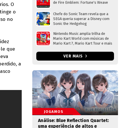
de Fire Emblem: Fortune's Weave
ios. O
tinge o
Chefe do Sonic Team revela que a
iso no
SEGA queria superar a Disney com
Sonic the Hedgehog
Nintendo Music amplia trilha de
Mario Kart World com músicas de
idez
Mario Kart 7, Mario Kart Tour e mais
ele que
leva
VER MAIS
erdido, a
casco
JOGAMOS
Análise: Blue Reflection Quartet:
uma experiência de altos e