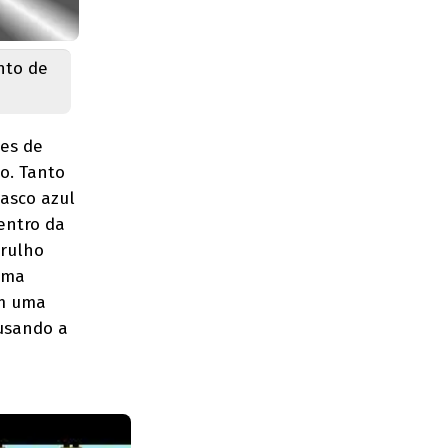
nto de
ces de
o. Tanto
casco azul
centro da
arulho
orma
om uma
 usando a