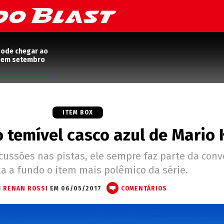
pode chegar ao
2 em setembro
ITEM BOX
o temível casco azul de Mario 
scussões nas pistas, ele sempre faz parte da conv
a a fundo o item mais polêmico da série.
RENAN ROSSI
EM 06/05/2017
COMENTÁRIOS