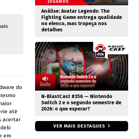
JOGAMOS
Análise: Avatar Legends: The
Fighting Game entrega qualidade
no elenco, mas tropeça nos
mais
detalhes
rdware do
 mesmo
N-BlastCast #356 — Nintendo
Switch 2 e o segundo semestre de
maior
2026: o que esperar?
rie até
s acertar
VER MAIS DESTAQUES
ideki
de em