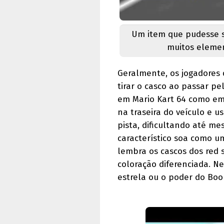
Um item que pudesse s
muitos elemen
Geralmente, os jogadores 
tirar o casco ao passar pe
em Mario Kart 64 como e
na traseira do veículo e u
pista, dificultando até m
característico soa como um
lembra os cascos dos red 
coloração diferenciada. N
estrela ou o poder do Boo p