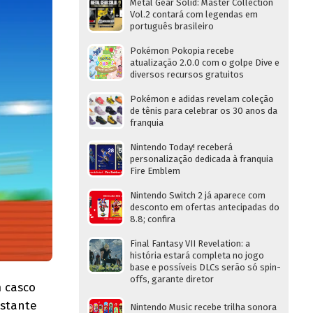
Metal Gear Solid: Master Collection
Vol.2 contará com legendas em
português brasileiro
Pokémon Pokopia recebe
atualização 2.0.0 com o golpe Dive e
diversos recursos gratuitos
Pokémon e adidas revelam coleção
de tênis para celebrar os 30 anos da
franquia
Nintendo Today! receberá
personalização dedicada à franquia
Fire Emblem
Nintendo Switch 2 já aparece com
desconto em ofertas antecipadas do
8.8; confira
Final Fantasy VII Revelation: a
história estará completa no jogo
base e possíveis DLCs serão só spin-
offs, garante diretor
m casco
astante
Nintendo Music recebe trilha sonora