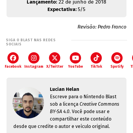
Lançamento:
22 de junho de 2018
Expectativa:
5/5
Revisão: Pedro Franco
SIGA O BLAST NAS REDES
SOCIAIS
Facebook
Instagram
X/Twitter
YouTube
TikTok
Spotify
T
Lucian Helan
Escreve para o Nintendo Blast
sob a licença
Creative Commons
BY-SA 4.0
. Você pode usar e
compartilhar este conteúdo
desde que credite o autor e veículo original.