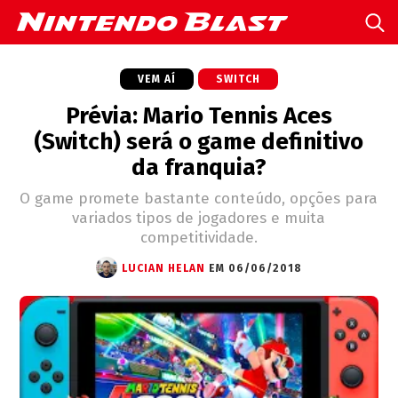
VEM AÍ
SWITCH
Prévia: Mario Tennis Aces
(Switch) será o game definitivo
da franquia?
O game promete bastante conteúdo, opções para
variados tipos de jogadores e muita
competitividade.
LUCIAN HELAN
EM 06/06/2018