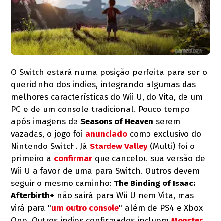
O Switch estará numa posição perfeita para ser o
queridinho dos indies, integrando algumas das
melhores características do Wii U, do Vita, de um
PC e de um console tradicional. Pouco tempo
após imagens de
Seasons of Heaven
serem
vazadas, o jogo foi
anunciado
como exclusivo do
Nintendo Switch. Já
Stardew Valley
(Multi) foi o
primeiro a
confirmar
que cancelou sua versão de
Wii U a favor de uma para Switch. Outros devem
seguir o mesmo caminho:
The Binding of Isaac:
Afterbirth+
não sairá para Wii U nem Vita, mas
virá para "
um outro console
" além de PS4 e Xbox
One. Outros indies confirmados incluem
Monster