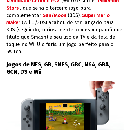
Xenoblade Chronicles X
(Wii U) e sobre "
Pokémon
Stars
", que seria o terceiro jogo para
complementar
Sun/Moon
(3DS).
Super Mario
Maker
(Wii U/3DS) acabou de ser lançado para
3DS (seguindo, curiosamente, o mesmo padrão de
título que Smash) e seu uso da TV e da tela de
toque no Wii U o faria um jogo perfeito para o
Switch.
Jogos de NES, GB, SNES, GBC, N64, GBA,
GCN, DS e Wii