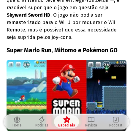
que a Nintendo teve em entregá-los Zelda —, é
razoável supor que o jogo em questão seja
Skyward Sword HD
. O jogo não podia ser
remasterizado para o Wii U por requerer o Wii
Remote, mas é possível que essa necessidade
seja suprida pelos joy-cons.
Super Mario Run, Miitomo e Pokémon GO
Home
Notícias
Especiais
Revista
Podcast