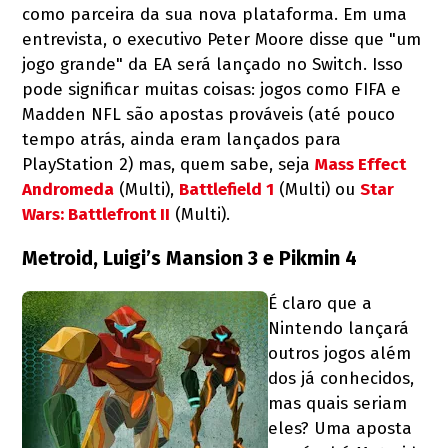
como parceira da sua nova plataforma. Em uma
entrevista, o executivo Peter Moore disse que "um
jogo grande" da EA será lançado no Switch. Isso
pode significar muitas coisas: jogos como FIFA e
Madden NFL são apostas prováveis (até pouco
tempo atrás, ainda eram lançados para
PlayStation 2) mas, quem sabe, seja
Mass Effect
Andromeda
(Multi),
Battlefield 1
(Multi) ou
Star
Wars: Battlefront II
(Multi).
Metroid, Luigi’s Mansion 3 e Pikmin 4
É claro que a
Nintendo lançará
outros jogos além
dos já conhecidos,
mas quais seriam
eles? Uma aposta