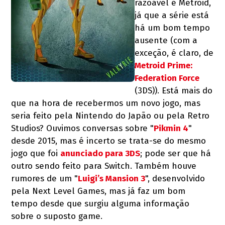
razoável é Metroid,
já que a série está
há um bom tempo
ausente (com a
exceção, é claro, de
Metroid Prime:
Federation Force
(3DS)). Está mais do
que na hora de recebermos um novo jogo, mas
seria feito pela Nintendo do Japão ou pela Retro
Studios? Ouvimos conversas sobre "
Pikmin 4
"
desde 2015, mas é incerto se trata-se do mesmo
jogo que foi
anunciado para 3DS
; pode ser que há
outro sendo feito para Switch. Também houve
rumores de um "
Luigi’s Mansion 3
", desenvolvido
pela Next Level Games, mas já faz um bom
tempo desde que surgiu alguma informação
sobre o suposto game.