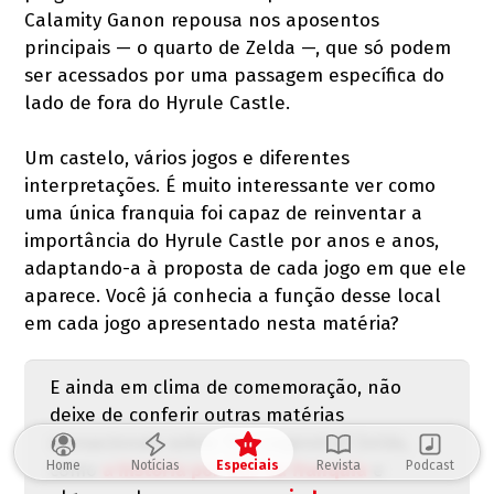
Calamity Ganon repousa nos aposentos
principais — o quarto de Zelda —, que só podem
ser acessados por uma passagem específica do
lado de fora do Hyrule Castle.
Um castelo, vários jogos e diferentes
interpretações. É muito interessante ver como
uma única franquia foi capaz de reinventar a
importância do Hyrule Castle por anos e anos,
adaptando-a à proposta de cada jogo em que ele
aparece. Você já conhecia a função desse local
em cada jogo apresentado nesta matéria?
E ainda em clima de comemoração, não
deixe de conferir outras matérias
sensacionais sobre The Legend of Zelda,
Home
Notícias
Especiais
Revista
Podcast
como
a história por trás da franquia
e