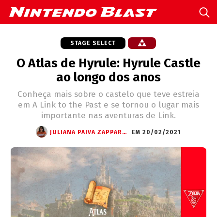
STAGE SELECT
O Atlas de Hyrule: Hyrule Castle
ao longo dos anos
Conheça mais sobre o castelo que teve estreia
em A Link to the Past e se tornou o lugar mais
importante nas aventuras de Link.
JULIANA PAIVA ZAPPAROLI
EM 20/02/2021